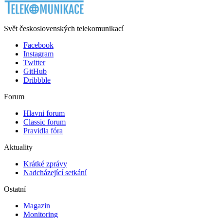
Svět československých telekomunikací
Facebook
Instagram
Twitter
GitHub
Dribbble
Forum
Hlavni forum
Classic forum
Pravidla fóra
Aktuality
Krátké zprávy
Nadcházející setkání
Ostatní
Magazin
Monitoring