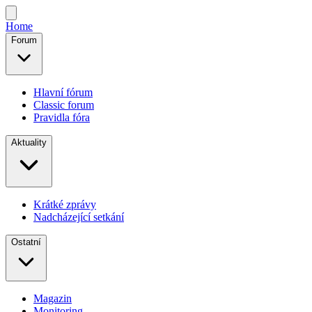
Home
Forum
Hlavní fórum
Classic forum
Pravidla fóra
Aktuality
Krátké zprávy
Nadcházející setkání
Ostatní
Magazin
Monitoring