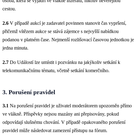
osoba, která se vyjádří ve vlákně inzerátu, nikoliv neveřejnou
cestou.
2.6
V případě aukcí je zadavatel povinnen stanovit čas vypršení,
přičemž vítězem aukce se stává zájemce s nejvyšší nabídkou
podanou v platném čase. Nejmenší rozlišovací časovou jednotkou je
jedna minuta.
2.7
Do Událostí lze umístit i pozvánku na jakýkoliv setkání k
telekomunikačnímu tématu, včetně setkání komerčního.
3. Porušení pravidel
3.1
Na porušení pravidel je uživatel moderátorem upozorněn přímo
ve vlákně. Příspěvky nejsou mazány ani přepisovány, pokud
odpovídají slušnému chování. V případě opakovaného porušení
pravidel může následovat zamezení přístupu na fórum.