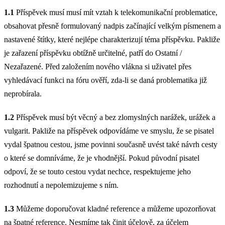
1.1
Příspěvek musí musí mít vztah k telekomunikační problematice,
obsahovat přesně formulovaný nadpis začínající velkým písmenem a
nastavené štítky, které nejlépe charakterizují téma příspěvku. Pakliže
je zařazení příspěvku obtížně určitelné, patří do Ostatní /
Nezařazené. Před založením nového vlákna si uživatel přes
vyhledávací funkci na fóru ověří, zda-li se daná problematika již
neprobírala.
1.2
Příspěvek musí být věcný a bez zlomyslných narážek, urážek a
vulgarit. Pakliže na příspěvek odpovídáme ve smyslu, že se pisatel
vydal špatnou cestou, jsme povinni současně uvést také návrh cesty
o které se domníváme, že je vhodnější. Pokud původní pisatel
odpoví, že se touto cestou vydat nechce, respektujeme jeho
rozhodnutí a nepolemizujeme s ním.
1.3
Můžeme doporučovat kladné reference a můžeme upozorňovat
na špatné reference. Nesmíme tak činit účelově, za účelem