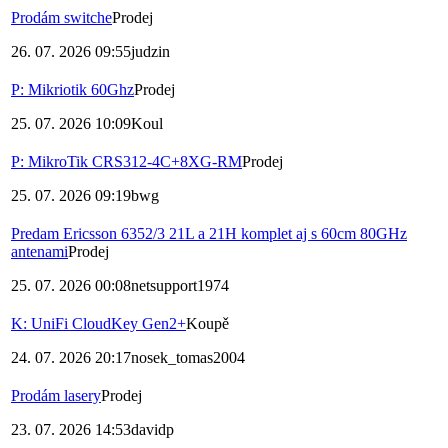
Prodám switche
Prodej
26. 07. 2026 09:55
judzin
P: Mikriotik 60Ghz
Prodej
25. 07. 2026 10:09
Koul
P: MikroTik CRS312-4C+8XG-RM
Prodej
25. 07. 2026 09:19
bwg
Predam Ericsson 6352/3 21L a 21H komplet aj s 60cm 80GHz
antenami
Prodej
25. 07. 2026 00:08
netsupport1974
K: UniFi CloudKey Gen2+
Koupě
24. 07. 2026 20:17
nosek_tomas2004
Prodám lasery
Prodej
23. 07. 2026 14:53
davidp