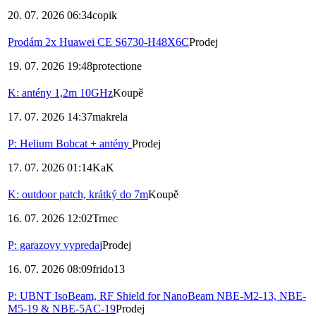
20. 07. 2026 06:34
copik
Prodám 2x Huawei CE S6730-H48X6C
Prodej
19. 07. 2026 19:48
protectione
K: antény 1,2m 10GHz
Koupě
17. 07. 2026 14:37
makrela
P: Helium Bobcat + antény
Prodej
17. 07. 2026 01:14
KaK
K: outdoor patch, krátký do 7m
Koupě
16. 07. 2026 12:02
Trnec
P: garazovy vypredaj
Prodej
16. 07. 2026 08:09
frido13
P: UBNT IsoBeam, RF Shield for NanoBeam NBE-M2-13, NBE-
M5-19 & NBE-5AC-19
Prodej