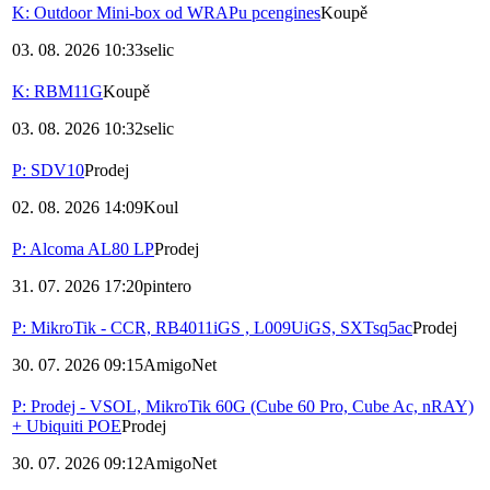
K: Outdoor Mini-box od WRAPu pcengines
Koupě
03. 08. 2026 10:33
selic
K: RBM11G
Koupě
03. 08. 2026 10:32
selic
P: SDV10
Prodej
02. 08. 2026 14:09
Koul
P: Alcoma AL80 LP
Prodej
31. 07. 2026 17:20
pintero
P: MikroTik - CCR, RB4011iGS , L009UiGS, SXTsq5ac
Prodej
30. 07. 2026 09:15
AmigoNet
P: Prodej - VSOL, MikroTik 60G (Cube 60 Pro, Cube Ac, nRAY)
+ Ubiquiti POE
Prodej
30. 07. 2026 09:12
AmigoNet