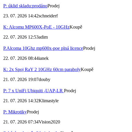
P: úklid skladu:prodáno
Prodej
23. 07. 2026 14:42
schneiderf
K: Alcomu MP600X-PoE - 10GHz
Koupě
22. 07. 2026 12:53
adim
P.Alcoma 10Ghz mp600x-poe plná licence
Prodej
22. 07. 2026 08:44
ianek
K: 2x Spoj RaY 2 10GHz 60cm paraboly
Koupě
21. 07. 2026 19:07
douby
P: 7 x UniFi Ubiquiti -UAP-LR
Prodej
21. 07. 2026 14:32
Klimastyle
P: Mikrotiky
Prodej
21. 07. 2026 07:34
Vision2020