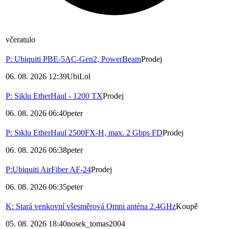
včera
tulo
P: Ubiquiti PBE-5AC-Gen2, PowerBeam
Prodej
06. 08. 2026 12:39
UbiLol
P: Siklu EtherHaul - 1200 TX
Prodej
06. 08. 2026 06:40
peter
P: Siklu EtherHaul 2500FX-H, max. 2 Gbps FD
Prodej
06. 08. 2026 06:38
peter
P:Ubiquiti AirFiber AF-24
Prodej
06. 08. 2026 06:35
peter
K: Stará venkovní všesměrová Omni anténa 2.4GHz
Koupě
05. 08. 2026 18:40
nosek_tomas2004