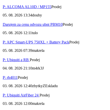
P: ALCOMA AL10D / MP155
Prodej
05. 08. 2026 13:34
douby
Darujem za cenu odvozu ubnt PBM10
Prodej
05. 08. 2026 12:11
tulo
P: APC Smart-UPS 750XL + Battery Pack
Prodej
05. 08. 2026 07:39
makrela
P: Ubiquiti a RB
Prodej
04. 08. 2026 21:10
m4rk3J
P: rb4011
Prodej
03. 08. 2026 12:40
zbytkyZEskladu
P: Ubiquiti AirFiber 24
Prodej
03. 08. 2026 12:00
makrela