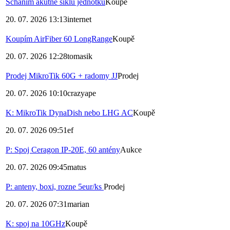
Scháním akutně siklu jednotku
Koupě
20. 07. 2026 13:13
internet
Koupím AirFiber 60 LongRange
Koupě
20. 07. 2026 12:28
tomasik
Prodej MikroTik 60G + radomy JJ
Prodej
20. 07. 2026 10:10
crazyape
K: MikroTik DynaDish nebo LHG AC
Koupě
20. 07. 2026 09:51
ef
P: Spoj Ceragon IP-20E, 60 antény
Aukce
20. 07. 2026 09:45
matus
P: anteny, boxi, rozne 5eur/ks
Prodej
20. 07. 2026 07:31
marian
K: spoj na 10GHz
Koupě