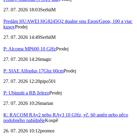
27. 07. 2026 18:03
SerhiiM
Predám HUAWEI HG8245Q2 dualne onu Epon/Gpon, 100 a viac
kusov
Prodej
27. 07. 2026 14:49
SerhiiM
P: Alcoma MP600 10 GHz
Prodej
27. 07. 2026 14:26
magic
P: SIAE Alfoplus 17Ghz 60cm
Prodej
27. 07. 2026 12:20
pipo501
P: Ubiquiti a RB železo
Prodej
27. 07. 2026 10:26
marian
K: RACOM RAy2 nebo RAy3 10 GHz, vč. 60 antén nebo něco
podobného nabídněte
Koupě
26. 07. 2026 10:12
promos