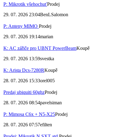
P: Mikrotik všehochuť
Prodej
29. 07. 2026 23:04
BenLSalomon
P: Anteny MIMO
Prodej
29. 07. 2026 19:14
marian
K: AC zářiče pro UBNT PowerBeam
Koupě
29. 07. 2026 13:59
svestka
K: Arista Dcs-7280R
Koupě
28. 07. 2026 15:33
orel005
Predaj ubiquiti 60ghz
Prodej
28. 07. 2026 08:54
pavelsiman
P: Mimosa C6x + N5-X25
Prodej
28. 07. 2026 07:57
efilten
Prodej: Mikrotik N SXT atd.
Prodej