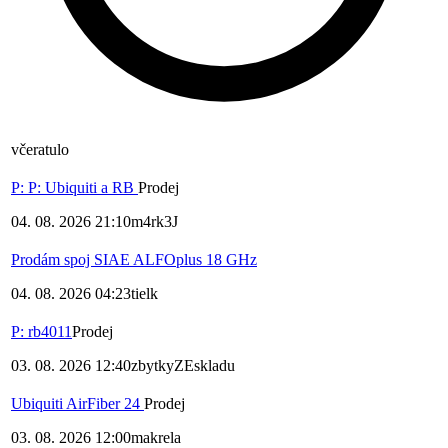
včera
tulo
P: P: Ubiquiti a RB
Prodej
04. 08. 2026 21:10
m4rk3J
Prodám spoj SIAE ALFOplus 18 GHz
04. 08. 2026 04:23
tielk
P: rb4011
Prodej
03. 08. 2026 12:40
zbytkyZEskladu
Ubiquiti AirFiber 24
Prodej
03. 08. 2026 12:00
makrela