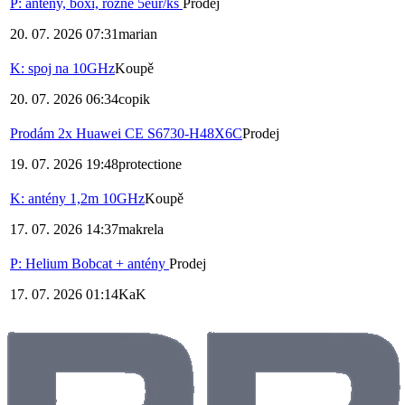
P: anteny, boxi, rozne 5eur/ks
Prodej
20. 07. 2026 07:31
marian
K: spoj na 10GHz
Koupě
20. 07. 2026 06:34
copik
Prodám 2x Huawei CE S6730-H48X6C
Prodej
19. 07. 2026 19:48
protectione
K: antény 1,2m 10GHz
Koupě
17. 07. 2026 14:37
makrela
P: Helium Bobcat + antény
Prodej
17. 07. 2026 01:14
KaK