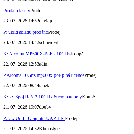
Prodám lasery
Prodej
23. 07. 2026 14:53
davidp
P: úklid skladu:prodáno
Prodej
23. 07. 2026 14:42
schneiderf
K: Alcomu MP600X-PoE - 10GHz
Koupě
22. 07. 2026 12:53
adim
P.Alcoma 10Ghz mp600x-poe plná licence
Prodej
22. 07. 2026 08:44
ianek
K: 2x Spoj RaY 2 10GHz 60cm paraboly
Koupě
21. 07. 2026 19:07
douby
P: 7 x UniFi Ubiquiti -UAP-LR
Prodej
21. 07. 2026 14:32
Klimastyle