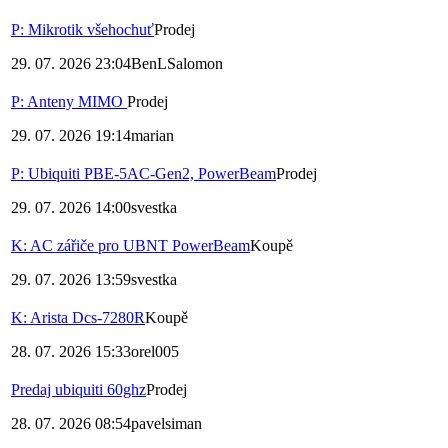
P: Mikrotik všehochuť
Prodej
29. 07. 2026 23:04
BenLSalomon
P: Anteny MIMO
Prodej
29. 07. 2026 19:14
marian
P: Ubiquiti PBE-5AC-Gen2, PowerBeam
Prodej
29. 07. 2026 14:00
svestka
K: AC zářiče pro UBNT PowerBeam
Koupě
29. 07. 2026 13:59
svestka
K: Arista Dcs-7280R
Koupě
28. 07. 2026 15:33
orel005
Predaj ubiquiti 60ghz
Prodej
28. 07. 2026 08:54
pavelsiman