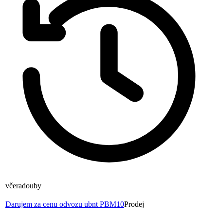
včera
douby
Darujem za cenu odvozu ubnt PBM10
Prodej