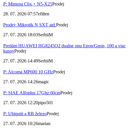
P: Mimosa C6x + N5-X25
Prodej
28. 07. 2026 07:57
efilten
Prodej: Mikrotik N SXT atd.
Prodej
27. 07. 2026 18:03
SerhiiM
Predám HUAWEI HG8245Q2 dualne onu Epon/Gpon, 100 a viac
kusov
Prodej
27. 07. 2026 14:49
SerhiiM
P: Alcoma MP600 10 GHz
Prodej
27. 07. 2026 14:26
magic
P: SIAE Alfoplus 17Ghz 60cm
Prodej
27. 07. 2026 12:20
pipo501
P: Ubiquiti a RB železo
Prodej
27. 07. 2026 10:26
marian