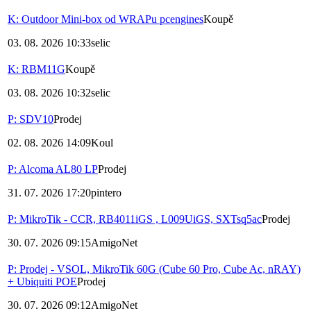
K: Outdoor Mini-box od WRAPu pcengines
Koupě
03. 08. 2026 10:33
selic
K: RBM11G
Koupě
03. 08. 2026 10:32
selic
P: SDV10
Prodej
02. 08. 2026 14:09
Koul
P: Alcoma AL80 LP
Prodej
31. 07. 2026 17:20
pintero
P: MikroTik - CCR, RB4011iGS , L009UiGS, SXTsq5ac
Prodej
30. 07. 2026 09:15
AmigoNet
P: Prodej - VSOL, MikroTik 60G (Cube 60 Pro, Cube Ac, nRAY)
+ Ubiquiti POE
Prodej
30. 07. 2026 09:12
AmigoNet