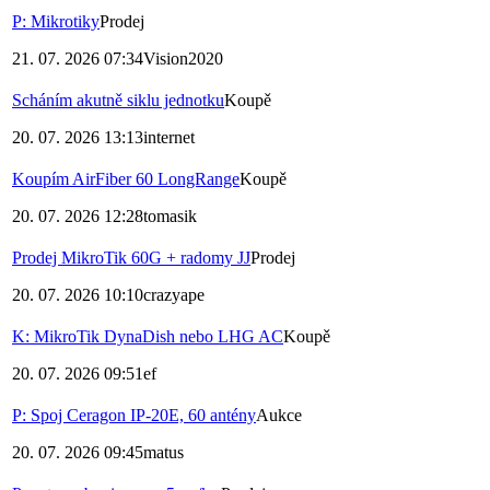
P: Mikrotiky
Prodej
21. 07. 2026 07:34
Vision2020
Scháním akutně siklu jednotku
Koupě
20. 07. 2026 13:13
internet
Koupím AirFiber 60 LongRange
Koupě
20. 07. 2026 12:28
tomasik
Prodej MikroTik 60G + radomy JJ
Prodej
20. 07. 2026 10:10
crazyape
K: MikroTik DynaDish nebo LHG AC
Koupě
20. 07. 2026 09:51
ef
P: Spoj Ceragon IP-20E, 60 antény
Aukce
20. 07. 2026 09:45
matus