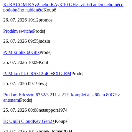
K: RACOM RAy2 nebo RAy3 10 GHz, vč. 60 antén nebo něco
podobného nabídněte
Koupě
26. 07. 2026 10:12
promos
Prodám switche
Prodej
26. 07. 2026 09:55
judzin
P: Mikriotik 60Ghz
Prodej
25. 07. 2026 10:09
Koul
P: MikroTik CRS312-4C+8XG-RM
Prodej
25. 07. 2026 09:19
bwg
Predam Ericsson 6352/3 21L a 21H komplet aj s 60cm 80GHz
antenami
Prodej
25. 07. 2026 00:08
netsupport1974
K: UniFi CloudKey Gen2+
Koupě
24. 07. 2026 20:17
nosek_tomas2004