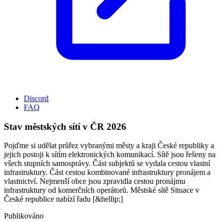
Discord
FAQ
Stav městských sítí v ČR 2026
Pojďme si udělat průřez vybranými městy a kraji České republiky a
jejich postoji k sítím elektronických komunikací. Sítě jsou řešeny na
všech stupních samosprávy. Část subjektů se vydala cestou vlastní
infrastruktury. Část cestou kombinované infrastruktury pronájem a
vlastnictví. Nejmenší obce jsou zpravidla cestou pronájmu
infrastruktury od komerčních operátorů. Městské sítě Situace v
České republice nabízí řadu [&hellip;]
Publikováno