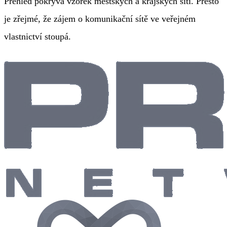
Přehled pokrývá vzorek městských a krajských sítí. Přesto
je zřejmé, že zájem o komunikační sítě ve veřejném
vlastnictví stoupá.