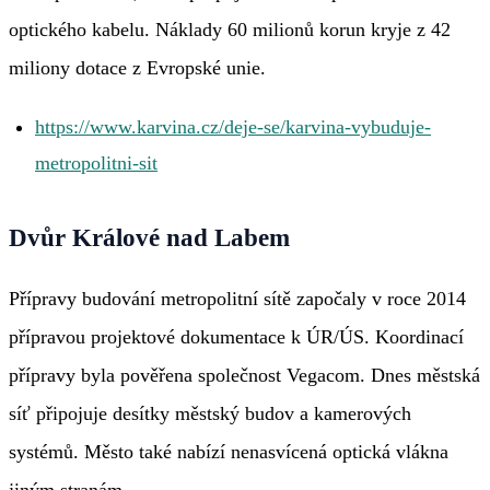
optického kabelu. Náklady 60 milionů korun kryje z 42
miliony dotace z Evropské unie.
https://www.karvina.cz/deje-se/karvina-vybuduje-
metropolitni-sit
Dvůr Králové nad Labem
Přípravy budování metropolitní sítě započaly v roce 2014
přípravou projektové dokumentace k ÚR/ÚS. Koordinací
přípravy byla pověřena společnost Vegacom. Dnes městská
síť připojuje desítky městský budov a kamerových
systémů. Město také nabízí nenasvícená optická vlákna