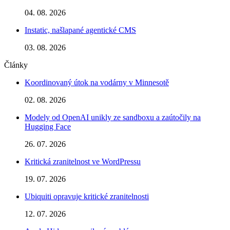
04. 08. 2026
Instatic, našlapané agentické CMS
03. 08. 2026
Články
Koordinovaný útok na vodárny v Minnesotě
02. 08. 2026
Modely od OpenAI unikly ze sandboxu a zaútočily na
Hugging Face
26. 07. 2026
Kritická zranitelnost ve WordPressu
19. 07. 2026
Ubiquiti opravuje kritické zranitelnosti
12. 07. 2026