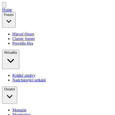
Home
Forum
Hlavní fórum
Classic forum
Pravidla fóra
Aktuality
Krátké zprávy
Nadcházející setkání
Ostatní
Magazin
Monitoring