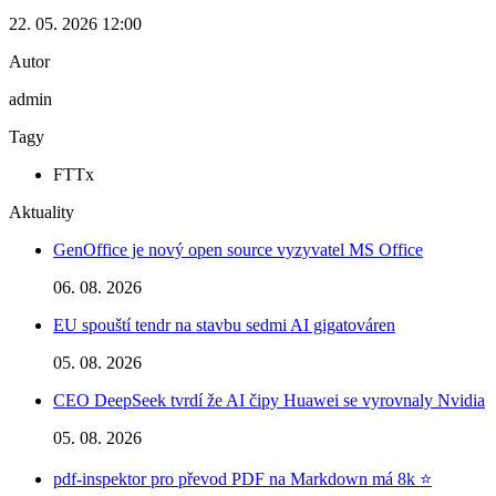
22. 05. 2026 12:00
Autor
admin
Tagy
FTTx
Aktuality
GenOffice je nový open source vyzyvatel MS Office
06. 08. 2026
EU spouští tendr na stavbu sedmi AI gigatováren
05. 08. 2026
CEO DeepSeek tvrdí že AI čipy Huawei se vyrovnaly Nvidia
05. 08. 2026
pdf-inspektor pro převod PDF na Markdown má 8k ⭐️