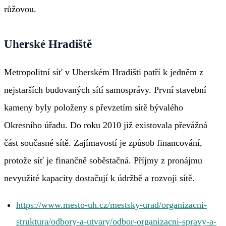
růžovou.
Uherské Hradiště
Metropolitní síť v Uherském Hradišti patří k jedněm z
nejstarších budovaných sítí samosprávy. První stavební
kameny byly položeny s převzetím sítě bývalého
Okresního úřadu. Do roku 2010 již existovala převážná
část současné sítě. Zajímavostí je způsob financování,
protože síť je finančně soběstačná. Příjmy z pronájmu
nevyužité kapacity dostačují k údržbě a rozvoji sítě.
https://www.mesto-uh.cz/mestsky-urad/organizacni-
struktura/odbory-a-utvary/odbor-organizacni-spravy-a-